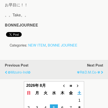
お早目に！！
。。Take。。
BONNEJOURNEE
Categories:
NEW ITEM
,
BONNE JOURNEE
Previous Post
Next Post
✿mizuiro-Ind✿
✾R&D.M.Co-✾
2026年 8月
日
月
火
水
木
金
土
1
2
3
4
5
6
7
8