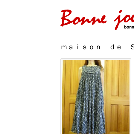
ｍａｉｓｏｎ ｄｅ 