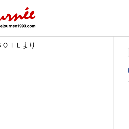
ＳＯＩＬより