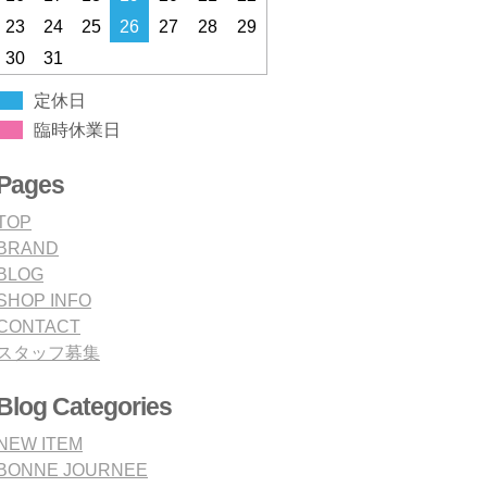
23
24
25
26
27
28
29
30
31
定休日
臨時休業日
Pages
TOP
BRAND
BLOG
SHOP INFO
CONTACT
スタッフ募集
Blog Categories
NEW ITEM
BONNE JOURNEE