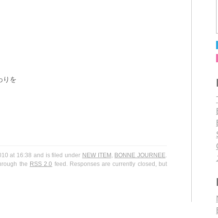
わりを
0 at 16:38 and is filed under
NEW ITEM
,
BONNE JOURNEE
.
through the
RSS 2.0
feed. Responses are currently closed, but