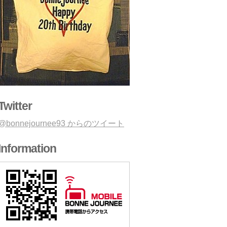
Twitter
@bonnejournee93 からのツイート
Information