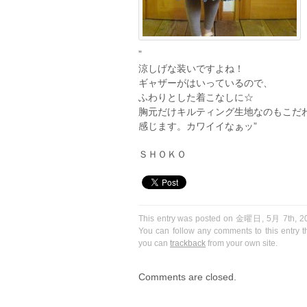
”
涼しげな装いですよね！
ギャザーがはいっているので、
ふわりとした着こなしに☆
胸元だけキルティング生地なのもこだ
感じます。カワイイなぁッ”
ＳＨＯＫＯ
This entry was posted on 金曜日, 5月 7th, 201
You can follow any comments to this entry 
you can
trackback
from your own site.
Comments are closed.