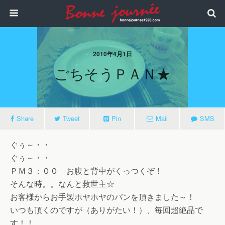
2010年4月1日
ごちそうＰＡＮ★
Share
Tweet
Pin
Mail
SMS
ぐぅ～・・
ぐぅ～・・
ＰＭ３：００ お腹と背中がくっつくぞ！
そんな時。。なんと救世主☆
お客様からお手製ホヤホヤのパンを頂きました～！
いつも頂くのですが（ありがたい！）、毎回超絶品で
す！！