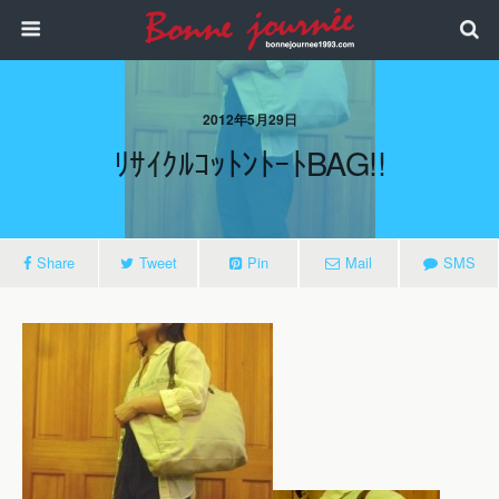
2012年5月29日
ﾘｻｲｸﾙｺｯﾄﾝﾄｰﾄBAG!!
Share
Tweet
Pin
Mail
SMS