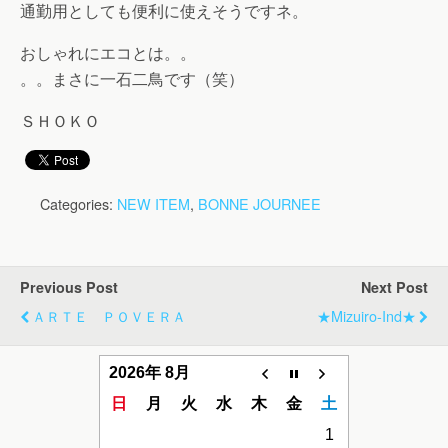
通勤用としても便利に使えそうですネ。
おしゃれにエコとは。。
。。まさに一石二鳥です（笑）
ＳＨＯＫＯ
Categories:
NEW ITEM
,
BONNE JOURNEE
Previous Post
Next Post
ＡＲＴＥ ＰＯＶＥＲＡ
★mizuiro-Ind★
2026年 8月
日
月
火
水
木
金
土
1