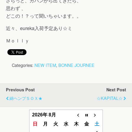
さらっと、カバンから出てきたら、
思わず 、
どこの！？って聞いちゃいます。。
近々、eureka入荷予定あり☆ミ
Ｍｏｌｌｙ
Categories:
NEW ITEM
,
BONNE JOURNEE
Previous Post
Next Post
綿ヘンプＳＯＸ★
☆KAPITAL☆
2026年 8月
日
月
火
水
木
金
土