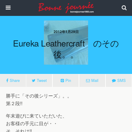
2012年1月29日
Eureka Leathercraft のその
後。。
Share
Tweet
Pin
Mail
SMS
勝手に「その後シリーズ」。。
第２段!!
年末遊びに来ていただいた、
お客様の手元に目が・・
そ、それは!!