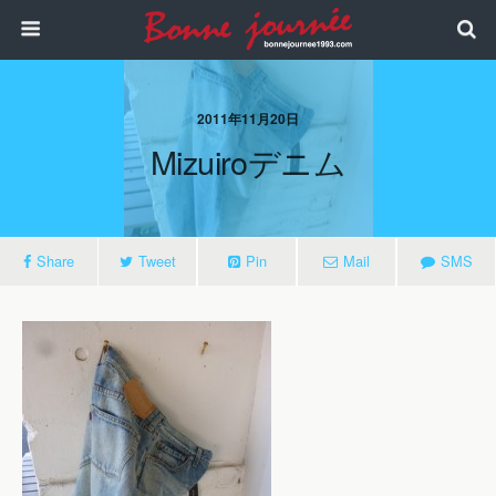
2011年11月20日
Mizuiroデニム
Share
Tweet
Pin
Mail
SMS