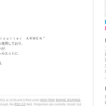
ｉｃｕｌｉｅｒ ＡＲＭＥＮ ”
を使用しており、
いが、
シルエットに
気
11 at 19:30 and is filed under
NEW ITEM
,
BONNE JOURNEE
.
through the
RSS 2.0
feed. Responses are currently closed, but