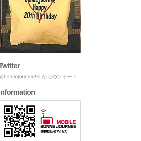
Twitter
@bonnejournee93 からのツイート
Information