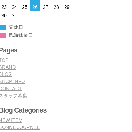
23
24
25
26
27
28
29
30
31
定休日
臨時休業日
Pages
TOP
BRAND
BLOG
SHOP INFO
CONTACT
スタッフ募集
Blog Categories
NEW ITEM
BONNE JOURNEE