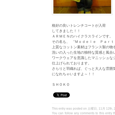
格好の良いトレンチコートが入荷
してきました！！
ＡＲＭＥＮのハイクラスラインです。
その名も、 “Ｍｏｄｅｌｅ Ｐａｒｔ
上質なコットン素材はフランス製の物
洗いの入った生地の独特な質感と風合
ワークウェアを意識したマニッシュな
仕上げられております。
さらりと羽織れば、ぐっと大人な雰囲
になれちゃいますよ～！！
ＳＨＯＫＯ
This entry was posted on 土曜日, 11月 12th, 20
You can follow any comments to this entry 