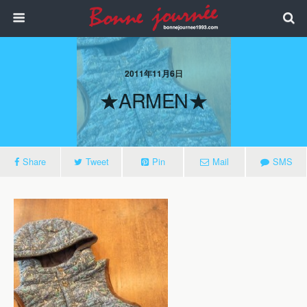
2011年11月6日
★ARMEN★
Share
Tweet
Pin
Mail
SMS