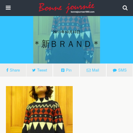
2011年10月10日
＊新ＢＲＡＮＤ＊
Share
Tweet
Pin
Mail
SMS