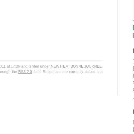
1 at 17:26 and is filed under
NEW ITEM
,
BONNE JOURNEE
.
through the
RSS 2.0
feed. Responses are currently closed, but