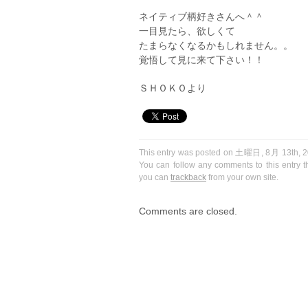
ネイティブ柄好きさんへ＾＾
一目見たら、欲しくて
たまらなくなるかもしれません。。
覚悟して見に来て下さい！！
ＳＨＯＫＯより
This entry was posted on 土曜日, 8月 13th, 201
You can follow any comments to this entry 
you can
trackback
from your own site.
Comments are closed.