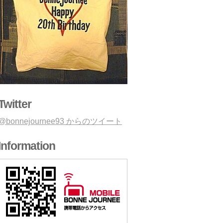
Twitter
@bonnejournee93 からのツイート
Information