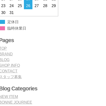
23
24
25
26
27
28
29
30
31
定休日
臨時休業日
Pages
TOP
BRAND
BLOG
SHOP INFO
CONTACT
スタッフ募集
Blog Categories
NEW ITEM
BONNE JOURNEE