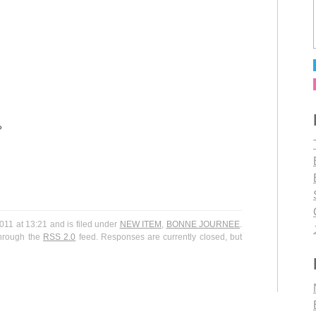
？
1 at 13:21 and is filed under
NEW ITEM
,
BONNE JOURNEE
.
through the
RSS 2.0
feed. Responses are currently closed, but