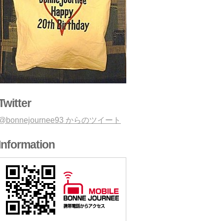
Twitter
@bonnejournee93 からのツイート
Information