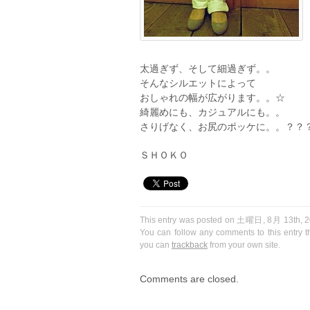
太過ぎず、そして細過ぎず。。
そんなシルエットによって
おしゃれの幅が広がります。。☆
綺麗めにも、カジュアルにも。。
さりげなく、お尻のポッケに。。？？
ＳＨＯＫＯ
This entry was posted on 土曜日, 8月 13th, 201
You can follow any comments to this entry 
you can
trackback
from your own site.
Comments are closed.