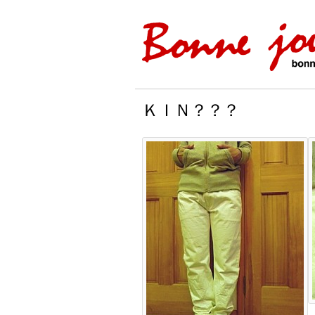
ＫＩＮ？？？