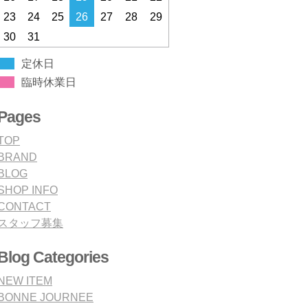
23
24
25
26
27
28
29
30
31
定休日
臨時休業日
Pages
TOP
BRAND
BLOG
SHOP INFO
CONTACT
スタッフ募集
Blog Categories
NEW ITEM
BONNE JOURNEE