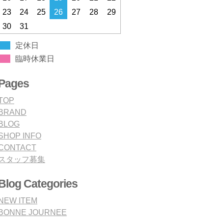
23
24
25
26
27
28
29
30
31
定休日
臨時休業日
Pages
TOP
BRAND
BLOG
SHOP INFO
CONTACT
スタッフ募集
Blog Categories
NEW ITEM
BONNE JOURNEE