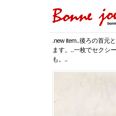
.new item..後ろ
ます。..一枚でセクシ
も。..