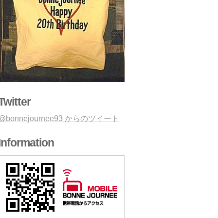
Twitter
@bonnejournee93 からのツイート
Information