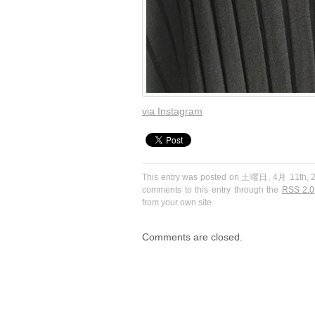
via Instagram
This entry was posted on 土曜日, 4月 11th, 20
comments to this entry through the
RSS 2.0
from your own site.
Comments are closed.