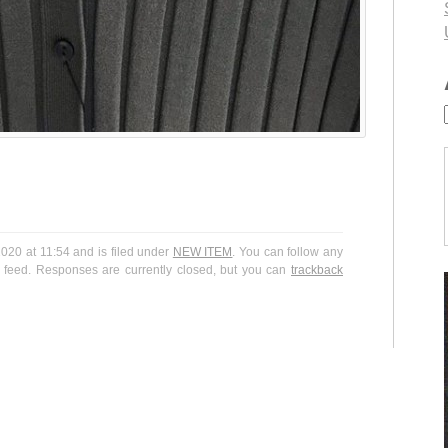
20 at 11:54 and is filed under
NEW ITEM
. You can follow any
feed. Responses are currently closed, but you can
trackback