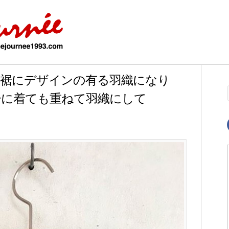
の首元と裾にデザインの有る羽織になり
ーに着ても重ねて羽織にして