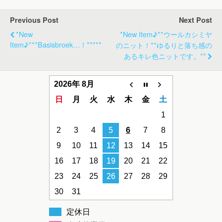
Previous Post
Next Post
*new
*new Item♪**ウールカシミヤ
Item♪***basisbroek…！*****
のニット！**ゆるりと落ち感の
あるキレ色ニットです。**
2026年 8月
日
月
火
水
木
金
土
1
2
3
4
5
6
7
8
9
10
11
12
13
14
15
16
17
18
19
20
21
22
23
24
25
26
27
28
29
30
31
定休日