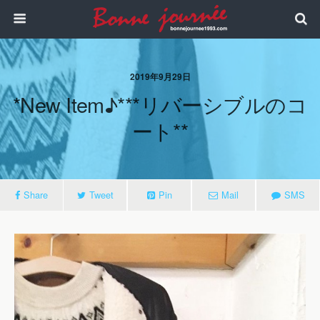
2019年9月29日
*new Item♪***リバーシブルのコ
ート**
Share
Tweet
Pin
Mail
SMS