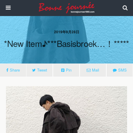
2019年9月28日
*new Item♪***basisbroek…！*****
Share
Tweet
Pin
Mail
SMS