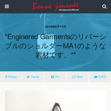
2019年9月12日
*enginered Garmentsのリバーシ
ブルのショルダーMA1のような
素材です。**
Share
Tweet
Pin
Mail
SMS