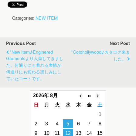
Categories:
NEW ITEM
Previous Post
Next Post
*new Item♪enginered
*gotohollywood♪カタログ来ま
Garmentsより入荷してきまし
した。
た。何通りにも着れる表情が
何通りにも変わる楽しみにし
ていたコートです。
2026年 8月
日
月
火
水
木
金
土
1
2
3
4
5
6
7
8
9
10
11
12
13
14
15