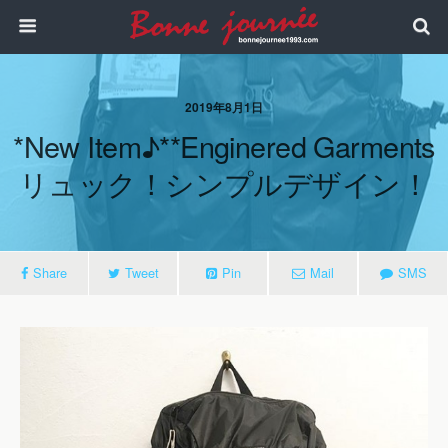
2019年8月1日
*new Item♪**enginered Garments
リュック！シンプルデザイン！
Share
Tweet
Pin
Mail
SMS