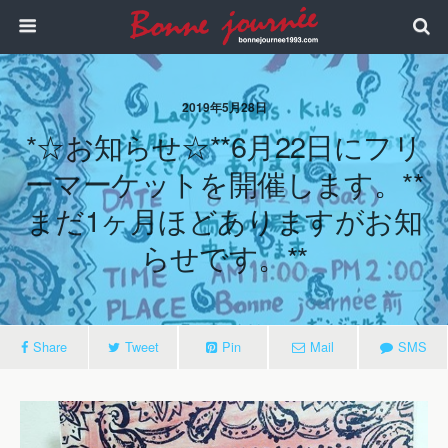
2019年5月28日
*☆お知らせ☆**6月22日にフリ
ーマーケットを開催します。**
まだ1ヶ月ほどありますがお知
らせです。**
Share
Tweet
Pin
Mail
SMS