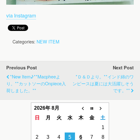
via Instagram
Categories:
NEW ITEM
Previous Post
Next Post
*new Item♪**macpheeよ
*Ｄ＆Ｄより。**インド綿のワ
り。**カットソーのonpiece入
ンピースは夏には大活躍しそう
荷しました。**
です。**
2026年 8月
日
月
火
水
木
金
土
1
2
3
4
5
6
7
8