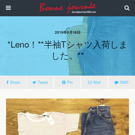
2019年5月18日
*leno！**半袖Tシャツ入荷しま
した。**
Share
Tweet
Pin
Mail
SMS