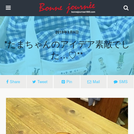
2019年3月9日
*たまちゃんのアイデア素敵でし
た…♡**
Share
Tweet
Pin
Mail
SMS