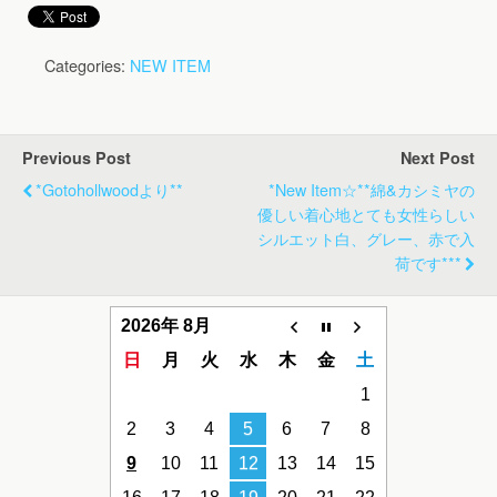
Categories:
NEW ITEM
Previous Post
Next Post
*gotohollwoodより**
*new Item☆**綿&カシミヤの
優しい着心地とても女性らしい
シルエット白、グレー、赤で入
荷です***
2026年 8月
日
月
火
水
木
金
土
1
2
3
4
5
6
7
8
9
10
11
12
13
14
15