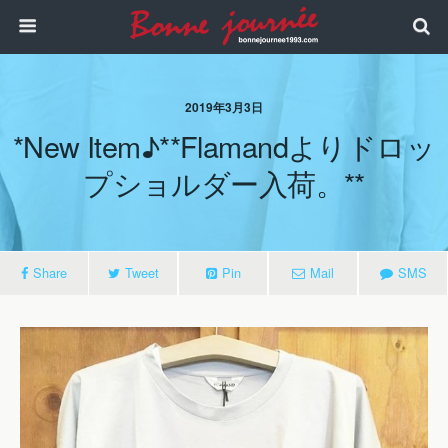
2019年3月3日
*new Item♪**flamandよりドロッ
プショルダー入荷。**
Share
Tweet
Pin
Mail
SMS