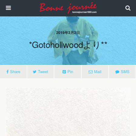
2019年3月2日
*gotohollwoodより**
Share
Tweet
Pin
Mail
SMS