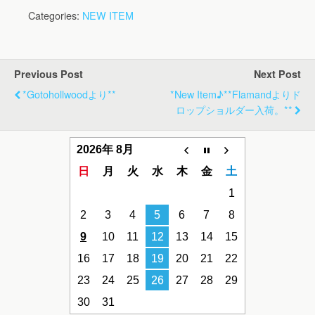
Categories:
NEW ITEM
Previous Post
Next Post
*gotohollwoodより**
*new Item♪**flamandよりド
ロップショルダー入荷。**
2026年 8月
日
月
火
水
木
金
土
1
2
3
4
5
6
7
8
9
10
11
12
13
14
15
16
17
18
19
20
21
22
23
24
25
26
27
28
29
30
31