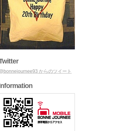
Twitter
@bonnejournee93 からのツイート
Information