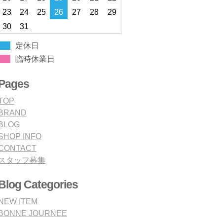
23
24
25
26
27
28
29
30
31
定休日
臨時休業日
Pages
TOP
BRAND
BLOG
SHOP INFO
CONTACT
スタッフ募集
Blog Categories
NEW ITEM
BONNE JOURNEE