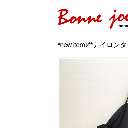
*new item♪**ナ