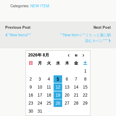
Categories:
NEW ITEM
Previous Post
Next Post
*new Item♪**
**new Item☆**くたっと服に馴
染むカバン***
2026年 8月
日
月
火
水
木
金
土
1
2
3
4
5
6
7
8
9
10
11
12
13
14
15
16
17
18
19
20
21
22
23
24
25
26
27
28
29
30
31