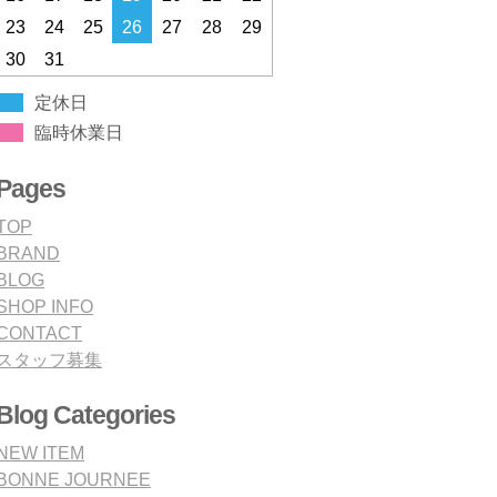
23
24
25
26
27
28
29
30
31
定休日
臨時休業日
Pages
TOP
BRAND
BLOG
SHOP INFO
CONTACT
スタッフ募集
Blog Categories
NEW ITEM
BONNE JOURNEE