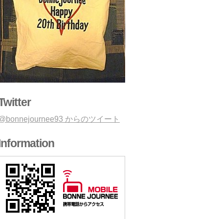
Twitter
@bonnejournee93 からのツイート
Information