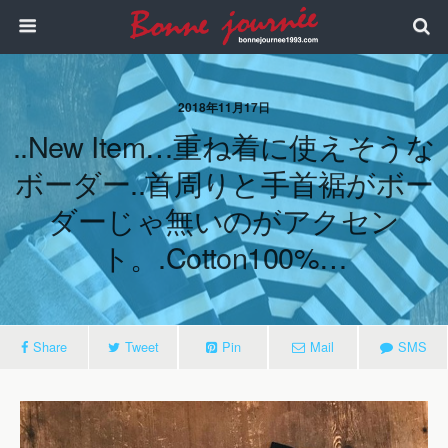
2018年11月17日
..new Item…重ね着に使えそうな
ボーダー..首周りと手首裾がボー
ダーじゃ無いのがアクセン
ト。.cotton100%…
Share
Tweet
Pin
Mail
SMS