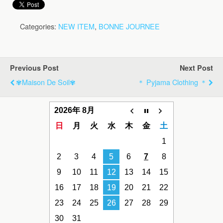
Categories:
NEW ITEM
,
BONNE JOURNEE
Previous Post
Next Post
✾Maison De Soil✾
＊ Pyjama Clothing ＊
2026年 8月
日
月
火
水
木
金
土
1
2
3
4
5
6
7
8
9
10
11
12
13
14
15
16
17
18
19
20
21
22
23
24
25
26
27
28
29
30
31