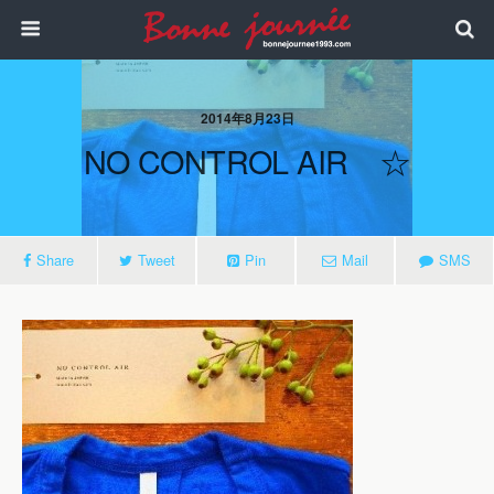
2014年8月23日
NO CONTROL AIR ☆
Share
Tweet
Pin
Mail
SMS