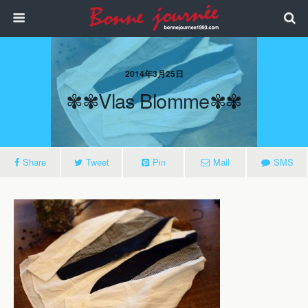
2014年3月25日
✾✾Vlas Blomme✾✾
Share
Tweet
Pin
Mail
SMS